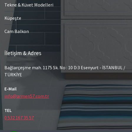
Tekne & Küvet Modelleri
Küpeşte
Cam Balkon
İletişim & Adres
Bağlarçeşme mah. 1175 Sk. No : 10 D:3 Esenyurt - İSTANBUL /
TÜRKİYE
E-Mail
info@armen57.com.tr
TEL
0 532 167 35 57