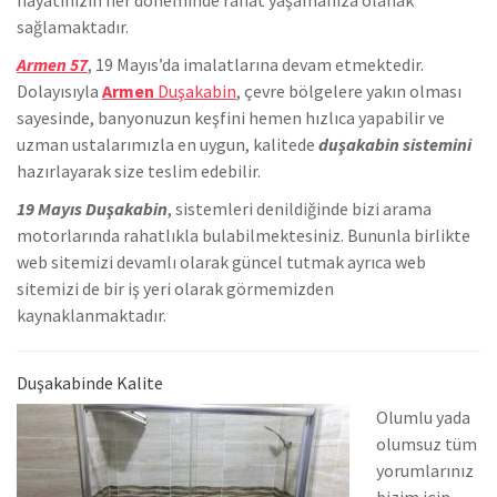
sağlamaktadır.
Armen 57
, 19 Mayıs’da
imalatlarına devam etmektedir.
Dolayısıyla
Armen
Duşakabin
, çevre bölgelere yakın olması
sayesinde, banyonuzun keşfini hemen hızlıca yapabilir ve
uzman ustalarımızla en uygun, kalitede
duşakabin sistemini
hazırlayarak size teslim edebilir.
19 Mayıs Duşakabin
, sistemleri denildiğinde bizi arama
motorlarında rahatlıkla bulabilmektesiniz. Bununla birlikte
we
b sitemizi devamlı olarak güncel tutmak ayrıca web
sitemizi de bir iş yeri olarak görmemizden
kaynaklanmaktadır.
Duşakabinde Kalite
Olumlu yada
olumsuz tüm
yorumlarınız
bizim için