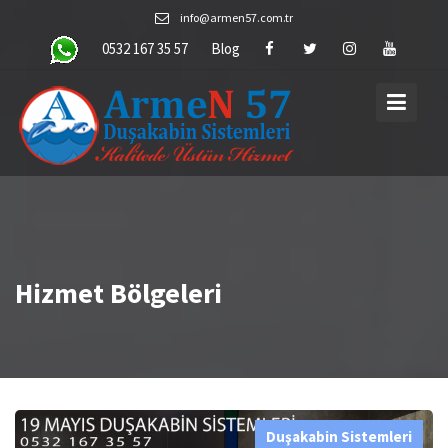
Skip
info@armen57.com.tr
to
0532 167 35 57
Blog
content
Hizmet Bölgeleri
Duşakabin Sistemleri