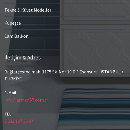
Tekne & Küvet Modelleri
Küpeşte
Cam Balkon
İletişim & Adres
Bağlarçeşme mah. 1175 Sk. No : 10 D:3 Esenyurt - İSTANBUL /
TÜRKİYE
E-Mail
info@armen57.com.tr
TEL
0 532 167 35 57