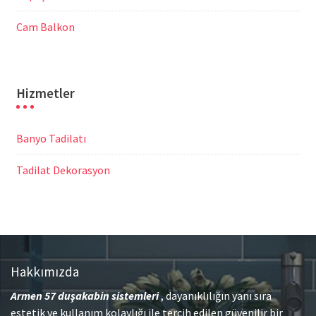
Cam Balkon
Hizmetler
Banyo Tadilatı
Tadilat Dekorasyon
Hakkımızda
Armen 57
duşakabin sistemleri
, dayanıklılığın yanı sıra
estetik ve kullanım kolaylığı ile tercih edilen güvenilir bir