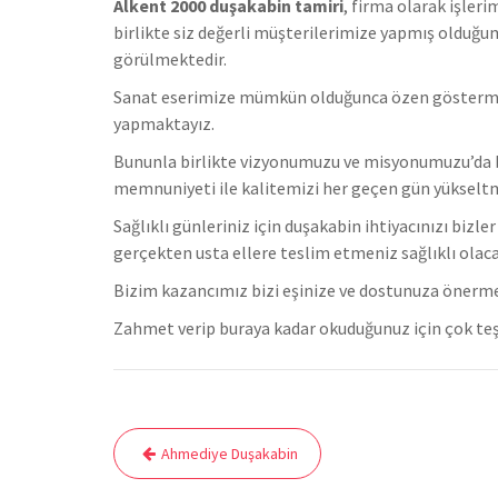
Alkent 2000 duşakabin tamiri
, firma olarak işler
birlikte s
iz değerli müşterilerimize yapmış olduğumu
görülmektedir.
Sanat eserimize mümkün olduğunca özen göstermekteyi
yapmaktayız.
Bununla birlikte vizyonumuzu ve misyonumuzu’da b
memnuniyeti ile kalitemizi her geçen gün yükselt
Sağlıklı günleriniz için duşakabin ihtiyacınızı bizl
gerçekten usta ellere teslim etmeniz sağlıklı olaca
Bizim kazancımız bizi eşinize ve dostunuza önerm
Zahmet verip buraya kadar okuduğunuz için çok teş
Yazı
Ahmediye Duşakabin
gezinmesi