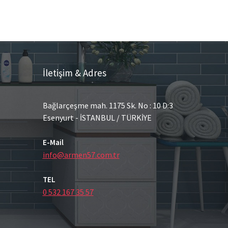
İletişim & Adres
Bağlarçeşme mah. 1175 Sk. No : 10 D:3
Esenyurt - İSTANBUL / TÜRKİYE
E-Mail
info@armen57.com.tr
TEL
0 532 167 35 57