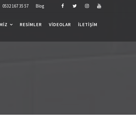
0532 167 35 57
Blog
MIZ
RESIMLER
VIDEOLAR
İLETIŞIM