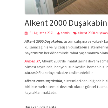
Alkent 2000 Duşakabin
31 Ağustos 2021
admin
alkent 2000 duşakab
Alkent 2000 Duşakabin
,
üstün çalışma ve yüksek ka
kullanacağınız ve iyi çalışan duşakabin sistemlerin
hayatınızın her döneminde rahat yaşamanıza olan
Armen 57
, Alkent 2000’de
imalatlarına devam etmek
olması sayesinde, banyonuzun keşfini hemen hızlıc
sistemini
hazırlayarak size teslim edebilir.
Alkent 2000 Duşakabin
, sistemleri denildiğinde b
birlikte we
b sitemizi devamlı olarak güncel tutmak
kaynaklanmaktadır.
Duşakabinde Kalite