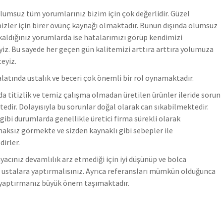
lumsuz tüm yorumlarınız bizim için çok değerlidir. Güzel
izler için birer övünç kaynağı olmaktadır. Bunun dışında olumsuz
kaldığınız yorumlarda ise hatalarımızı görüp kendimizi
yiz.
Bu sayede her geçen gün kalitemizi arttıra arttıra yolumuza
eyiz.
atında ustalık ve beceri çok önemli bir rol oynamaktadır.
da titizlik ve temiz çalışma olmadan üretilen ürünler ileride sorun
edir. Dolayısıyla bu sorunlar doğal olarak can sıkabilmektedir.
 gibi durumlarda genellikle üretici firma sürekli olarak
haksız görmekte ve sizden kaynaklı gibi sebepler ile
irler.
yacınız devamlılık arz etmediği için iyi düşünüp ve bolca
li ustalara yaptırmalısınız. Ayrıca referansları mümkün olduğunca
 yaptırmanız büyük önem taşımaktadır.