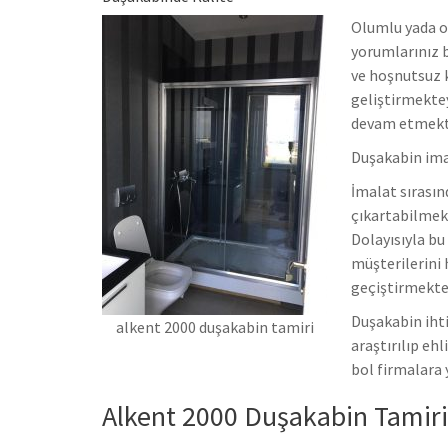
Olumlu yada o
yorumlarınız b
ve hoşnutsuz 
geliştirmekte
devam etmekt
Duşakabin imal
İmalat sırasın
çıkartabilmekt
Dolayısıyla bu
müşterilerini 
geçiştirmekted
Duşakabin ihti
alkent 2000 duşakabin tamiri
araştırılıp eh
bol firmalara
Alkent 2000 Duşakabin Tamiri