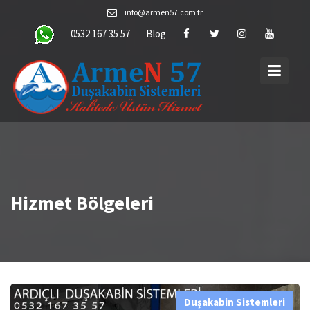
Skip
info@armen57.com.tr
to
0532 167 35 57
Blog
content
Hizmet Bölgeleri
Duşakabin Sistemleri