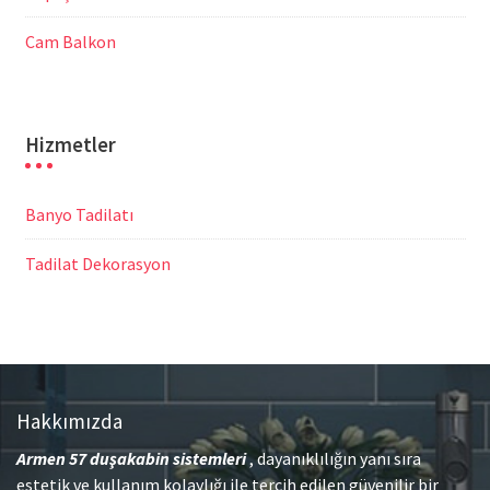
Cam Balkon
Hizmetler
Banyo Tadilatı
Tadilat Dekorasyon
Hakkımızda
Armen 57
duşakabin sistemleri
, dayanıklılığın yanı sıra
estetik ve kullanım kolaylığı ile tercih edilen güvenilir bir