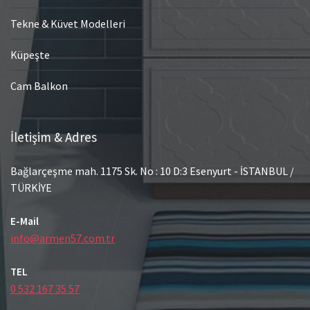
Tekne & Küvet Modelleri
Küpeşte
Cam Balkon
İletişim & Adres
Bağlarçeşme mah. 1175 Sk. No : 10 D:3 Esenyurt - İSTANBUL /
TÜRKİYE
E-Mail
info@armen57.com.tr
TEL
0 532 167 35 57