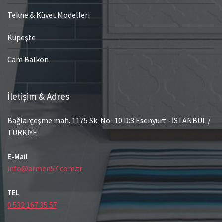
Tekne & Küvet Modelleri
Küpeşte
Cam Balkon
İletişim & Adres
Bağlarçeşme mah. 1175 Sk. No : 10 D:3 Esenyurt - İSTANBUL /
TÜRKİYE
E-Mail
info@armen57.com.tr
TEL
0 532 167 35 57