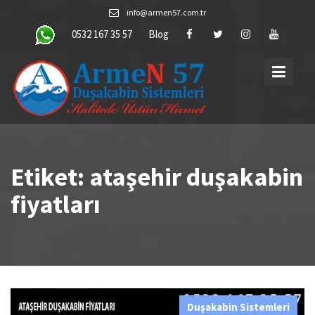
Skip
info@armen57.com.tr
to
0532 167 35 57
Blog
content
Etiket:
ataşehir duşakabin
fiyatları
Duşakabin Sistemleri