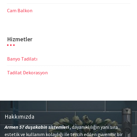
Cam Balkon
Hizmetler
Banyo Tadilatı
Tadilat Dekorasyon
Hakkımızda
Armen 57
duşakabin sistemleri
, dayanıklılığın yanı sıra
estetik ve kullanım kolaylığı ile tercih edilen güvenilir bir