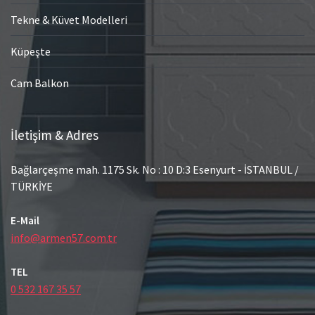
Tekne & Küvet Modelleri
Küpeşte
Cam Balkon
İletişim & Adres
Bağlarçeşme mah. 1175 Sk. No : 10 D:3 Esenyurt - İSTANBUL /
TÜRKİYE
E-Mail
info@armen57.com.tr
TEL
0 532 167 35 57