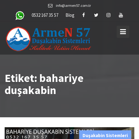
Skip
info@armen57.com.tr
to
0532 167 35 57
Blog
content
Etiket:
bahariye
duşakabin
Duşakabin Sistemleri