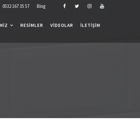
0532 167 35 57
Blog
MIZ
RESIMLER
VIDEOLAR
İLETIŞIM