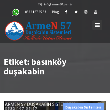
Skip
info@armen57.com.tr
to
0532 167 35 57
Blog
content
Etiket:
basınköy
duşakabin
Duşakabin Sistemleri