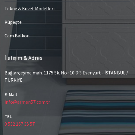
Tekne & Küvet Modelleri
Küpeşte
Cam Balkon
İletişim & Adres
Bağlarçeşme mah. 1175 Sk. No : 10 D:3 Esenyurt - İSTANBUL /
TÜRKİYE
E-Mail
info@armen57.com.tr
TEL
0 532 167 35 57