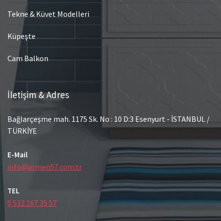
Tekne & Küvet Modelleri
Küpeşte
Cam Balkon
İletişim & Adres
Bağlarçeşme mah. 1175 Sk. No : 10 D:3 Esenyurt - İSTANBUL /
TÜRKİYE
E-Mail
info@armen57.com.tr
TEL
0 532 167 35 57