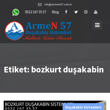
Skip
info@armen57.com.tr
to
0532 167 35 57
Blog
content
Etiket:
bozkurt duşakabin
Duşakabin Sistemleri