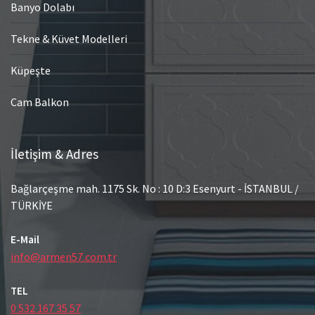
Banyo Dolabı
Tekne & Küvet Modelleri
Küpeşte
Cam Balkon
İletişim & Adres
Bağlarçeşme mah. 1175 Sk. No : 10 D:3 Esenyurt - İSTANBUL /
TÜRKİYE
E-Mail
info@armen57.com.tr
TEL
0 532 167 35 57