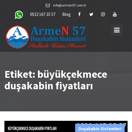
Skip
info@armen57.com.tr
to
0532 167 35 57
Blog
content
Etiket:
büyükçekmece
duşakabin fiyatları
Duşakabin Sistemleri