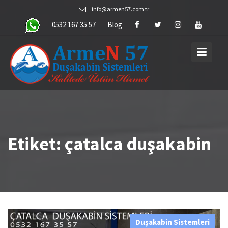
Skip
info@armen57.com.tr
to
0532 167 35 57
Blog
content
Etiket:
çatalca duşakabin
Duşakabin Sistemleri