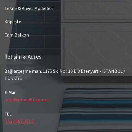
Tekne & Küvet Modelleri
Küpeşte
Cam Balkon
İletişim & Adres
Bağlarçeşme mah. 1175 Sk. No : 10 D:3 Esenyurt - İSTANBUL /
TÜRKİYE
E-Mail
info@armen57.com.tr
TEL
0 532 167 35 57