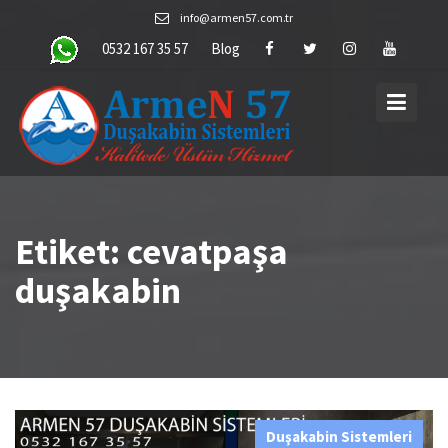
Skip
info@armen57.com.tr
to
0532 167 35 57
Blog
content
Etiket:
cevatpaşa
duşakabin
Duşakabin Sistemleri