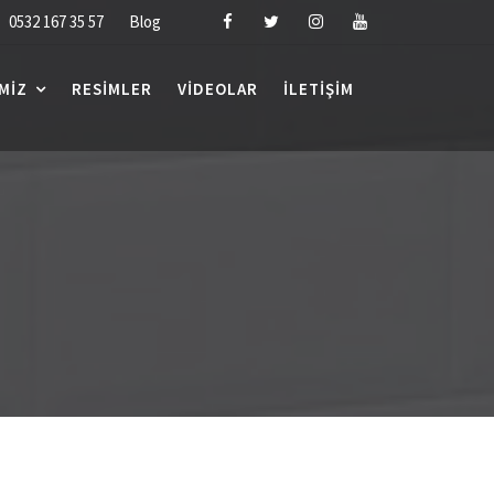
0532 167 35 57
Blog
MIZ
RESIMLER
VIDEOLAR
İLETIŞIM