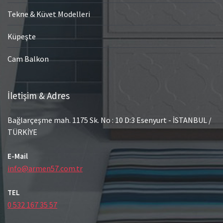
Tekne & Küvet Modelleri
Küpeşte
Cam Balkon
İletişim & Adres
Bağlarçeşme mah. 1175 Sk. No : 10 D:3 Esenyurt - İSTANBUL /
TÜRKİYE
E-Mail
info@armen57.com.tr
TEL
0 532 167 35 57