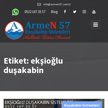
Skip
info@armen57.com.tr
to
0532 167 35 57
Blog
content
Etiket:
ekşioğlu
duşakabin
Duşakabin Sistemleri