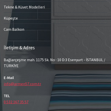
Tekne & Küvet Modelleri
Küpeşte
Cam Balkon
İletişim & Adres
Bağlarçeşme mah. 1175 Sk. No : 10 D:3 Esenyurt - İSTANBUL /
TÜRKİYE
E-Mail
info@armen57.com.tr
TEL
0 532 167 35 57