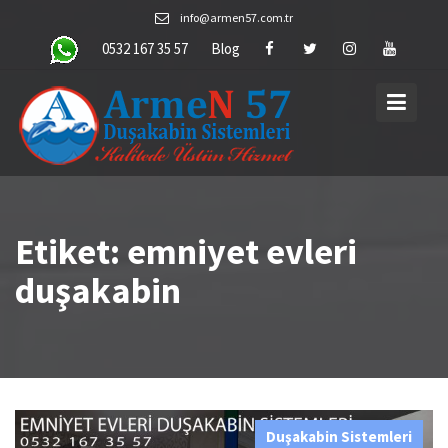
Skip
info@armen57.com.tr
to
0532 167 35 57
Blog
content
Etiket:
emniyet evleri
duşakabin
Duşakabin Sistemleri