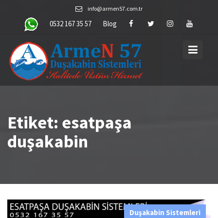
Skip
info@armen57.com.tr
to
0532 167 35 57
Blog
content
Etiket:
esatpaşa
duşakabin
Duşakabin Sistemleri