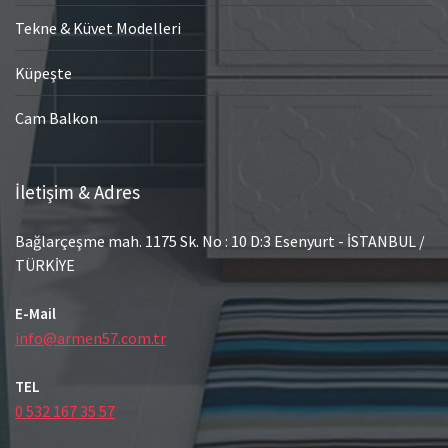
Tekne & Küvet Modelleri
Küpeşte
Cam Balkon
İletişim & Adres
Bağlarçeşme mah. 1175 Sk. No : 10 D:3 Esenyurt - İSTANBUL /
TÜRKİYE
E-Mail
info@armen57.com.tr
TEL
0 532 167 35 57