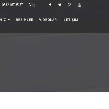
0532 167 35 57
Blog
MIZ
RESIMLER
VIDEOLAR
İLETIŞIM