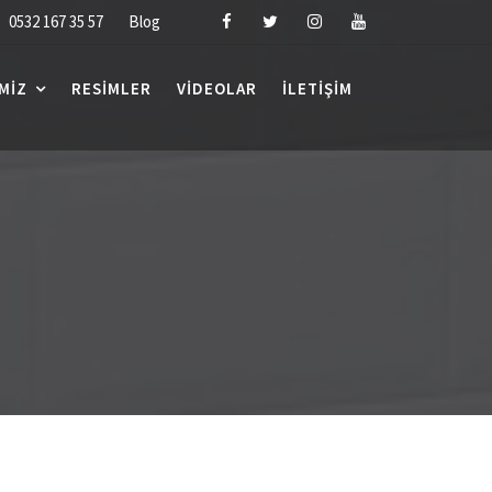
0532 167 35 57
Blog
MIZ
RESIMLER
VIDEOLAR
İLETIŞIM