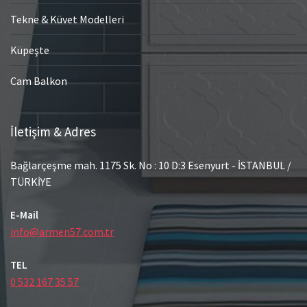
Tekne & Küvet Modelleri
Küpeşte
Cam Balkon
İletişim & Adres
Bağlarçeşme mah. 1175 Sk. No : 10 D:3 Esenyurt - İSTANBUL /
TÜRKİYE
E-Mail
info@armen57.com.tr
TEL
0 532 167 35 57