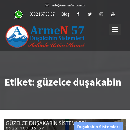
Skip
info@armen57.com.tr
to
0532 167 35 57
Blog
content
Etiket:
güzelce duşakabin
Duşakabin Sistemleri