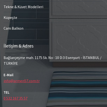
Tekne & Küvet Modelleri
Küpeşte
Cam Balkon
İletişim & Adres
Bağlarçeşme mah. 1175 Sk. No : 10 D:3 Esenyurt - İSTANBUL /
TÜRKİYE
E-Mail
info@armen57.com.tr
TEL
0 532 167 35 57