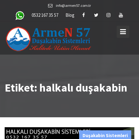
Skip
info@armen57.com.tr
to
0532 167 35 57
Blog
content
Etiket:
halkalı duşakabin
Duşakabin Sistemleri