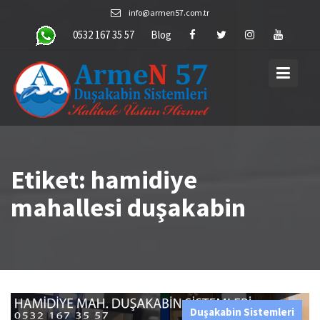
Skip
info@armen57.com.tr
to
0532 167 35 57
Blog
content
Etiket:
hamidiye
mahallesi duşakabin
Duşakabin Sistemleri