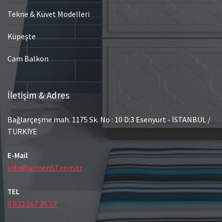
Tekne & Küvet Modelleri
Küpeşte
Cam Balkon
İletişim & Adres
Bağlarçeşme mah. 1175 Sk. No : 10 D:3 Esenyurt - İSTANBUL /
TÜRKİYE
E-Mail
info@armen57.com.tr
TEL
0 532 167 35 57