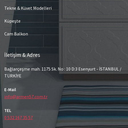
Tekne & Küvet Modelleri
Küpeşte
Cam Balkon
İletişim & Adres
Bağlarçeşme mah. 1175 Sk. No : 10 D:3 Esenyurt - İSTANBUL /
TÜRKİYE
E-Mail
info@armen57.com.tr
TEL
0 532 167 35 57