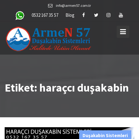
Skip
info@armen57.com.tr
to
0532 167 35 57
Blog
content
Etiket:
haraçcı duşakabin
Duşakabin Sistemleri