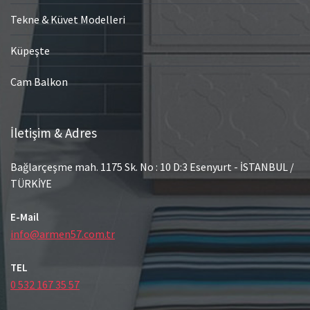
Tekne & Küvet Modelleri
Küpeşte
Cam Balkon
İletişim & Adres
Bağlarçeşme mah. 1175 Sk. No : 10 D:3 Esenyurt - İSTANBUL /
TÜRKİYE
E-Mail
info@armen57.com.tr
TEL
0 532 167 35 57