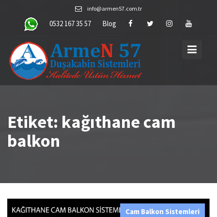
Skip
info@armen57.com.tr
to
0532 167 35 57
Blog
content
Etiket:
kağıthane cam
balkon
Cam Balkon Sistemleri