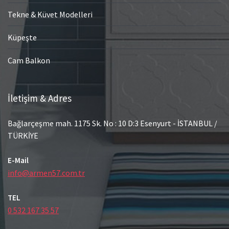
Tekne & Küvet Modelleri
Küpeşte
Cam Balkon
İletişim & Adres
Bağlarçeşme mah. 1175 Sk. No : 10 D:3 Esenyurt - İSTANBUL /
TÜRKİYE
E-Mail
info@armen57.com.tr
TEL
0 532 167 35 57