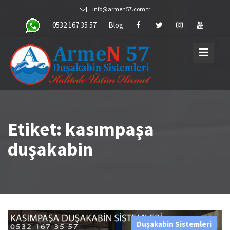
Skip
info@armen57.com.tr
to
0532 167 35 57
Blog
content
Etiket:
kasımpaşa
duşakabin
Duşakabin Sistemleri