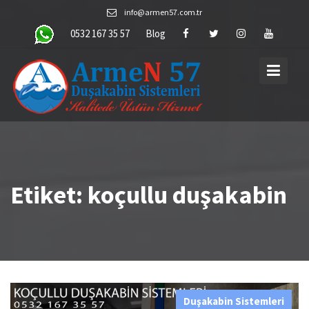
Skip
info@armen57.com.tr
to
0532 167 35 57
Blog
content
Etiket:
koçullu duşakabin
Duşakabin Sistemleri