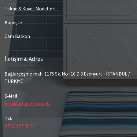
Tekne & Küvet Modelleri
Küpeşte
Cam Balkon
İletişim & Adres
Bağlarçeşme mah. 1175 Sk. No : 10 D:3 Esenyurt - İSTANBUL /
TÜRKİYE
E-Mail
info@armen57.com.tr
TEL
0 532 167 35 57