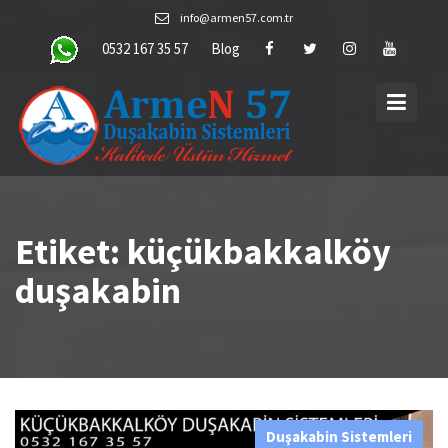
Skip
info@armen57.com.tr
to
0532 167 35 57
Blog
content
Etiket:
küçükbakkalköy
duşakabin
Duşakabin Sistemleri