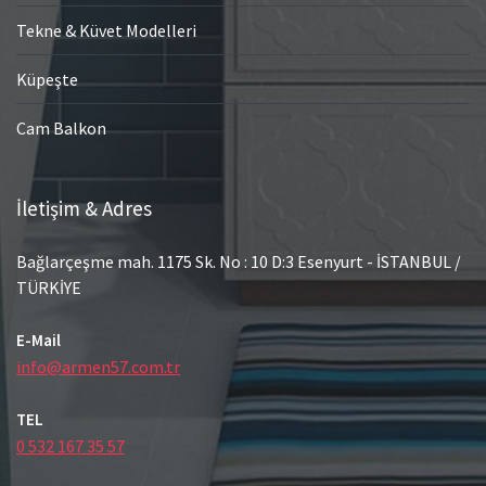
Tekne & Küvet Modelleri
Küpeşte
Cam Balkon
İletişim & Adres
Bağlarçeşme mah. 1175 Sk. No : 10 D:3 Esenyurt - İSTANBUL /
TÜRKİYE
E-Mail
info@armen57.com.tr
TEL
0 532 167 35 57