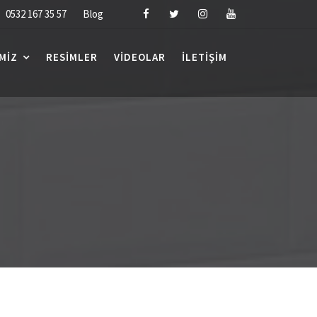
0532 167 35 57
Blog
MIZ
RESIMLER
VIDEOLAR
İLETIŞIM