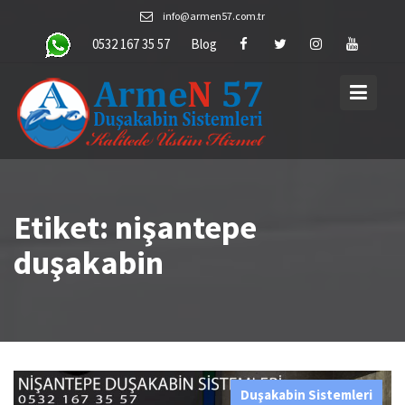
Skip
info@armen57.com.tr
to
0532 167 35 57
Blog
content
Etiket:
nişantepe
duşakabin
Duşakabin Sistemleri