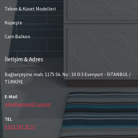
Tekne & Küvet Modelleri
Küpeşte
Cam Balkon
İletişim & Adres
Bağlarçeşme mah. 1175 Sk. No : 10 D:3 Esenyurt - İSTANBUL /
TÜRKİYE
E-Mail
info@armen57.com.tr
TEL
0 532 167 35 57