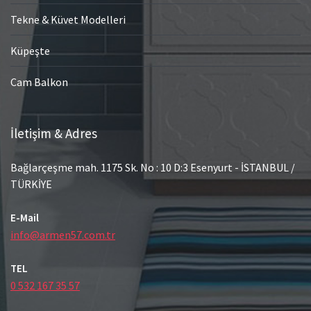
Tekne & Küvet Modelleri
Küpeşte
Cam Balkon
İletişim & Adres
Bağlarçeşme mah. 1175 Sk. No : 10 D:3 Esenyurt - İSTANBUL /
TÜRKİYE
E-Mail
info@armen57.com.tr
TEL
0 532 167 35 57