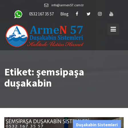
Skip
info@armen57.com.tr
to
0532 167 35 57
Blog
content
Etiket:
şemsipaşa
duşakabin
Duşakabin Sistemleri