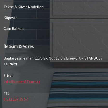
Tekne & Küvet Modelleri
Küpeşte
Cam Balkon
İletişim & Adres
Bağlarçeşme mah. 1175 Sk. No : 10 D:3 Esenyurt - İSTANBUL /
TÜRKİYE
E-Mail
info@armen57.com.tr
TEL
0 532 167 35 57