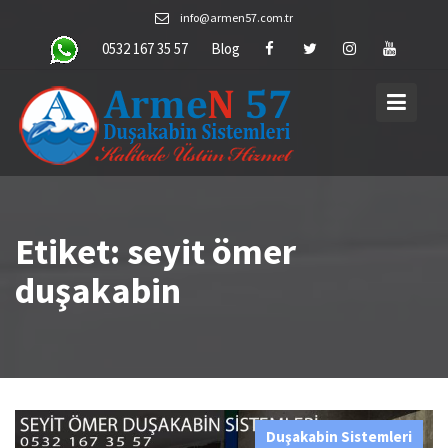
Skip
info@armen57.com.tr
to
0532 167 35 57
Blog
content
Etiket:
seyit ömer
duşakabin
Duşakabin Sistemleri