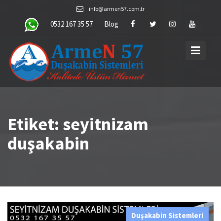
Skip
info@armen57.com.tr
to
0532 167 35 57
Blog
content
Etiket:
seyitnizam
duşakabin
Duşakabin Sistemleri