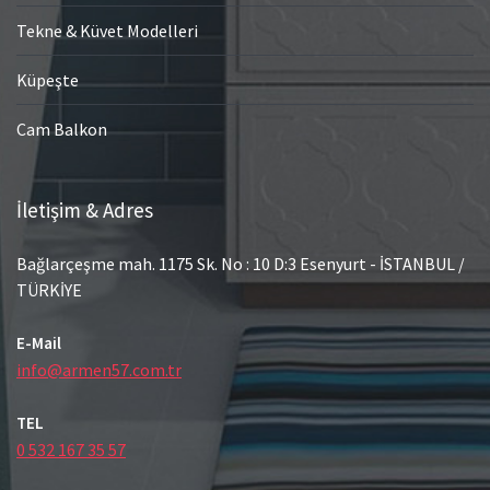
Tekne & Küvet Modelleri
Küpeşte
Cam Balkon
İletişim & Adres
Bağlarçeşme mah. 1175 Sk. No : 10 D:3 Esenyurt - İSTANBUL /
TÜRKİYE
E-Mail
info@armen57.com.tr
TEL
0 532 167 35 57