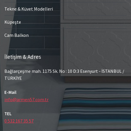
Tekne & Küvet Modelleri
Küpeşte
Cam Balkon
İletişim & Adres
Bağlarçeşme mah. 1175 Sk. No : 10 D:3 Esenyurt - İSTANBUL /
TÜRKİYE
E-Mail
info@armen57.com.tr
TEL
0 532 167 35 57