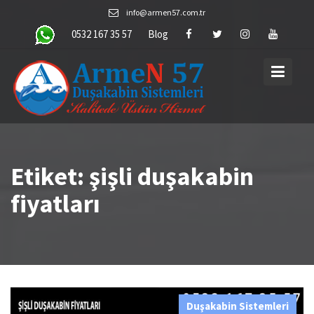
Skip
info@armen57.com.tr
to
0532 167 35 57
Blog
content
Etiket:
şişli duşakabin
fiyatları
Duşakabin Sistemleri