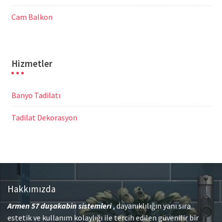
Cam Balkon
Hizmetler
Banyo Tadilatı
Tadilat Dekorasyon
Hakkımızda
Armen 57
duşakabin sistemleri
, dayanıklılığın yanı sıra
estetik ve kullanım kolaylığı ile tercih edilen güvenilir bir