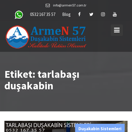
Skip
info@armen57.com.tr
to
0532 167 35 57
Blog
content
Etiket:
tarlabaşı
duşakabin
Duşakabin Sistemleri