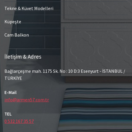
Tekne & Küvet Modelleri
Küpeşte
Cam Balkon
İletişim & Adres
Bağlarçeşme mah. 1175 Sk. No : 10 D:3 Esenyurt - İSTANBUL /
TÜRKİYE
E-Mail
info@armen57.com.tr
TEL
0 532 167 35 57