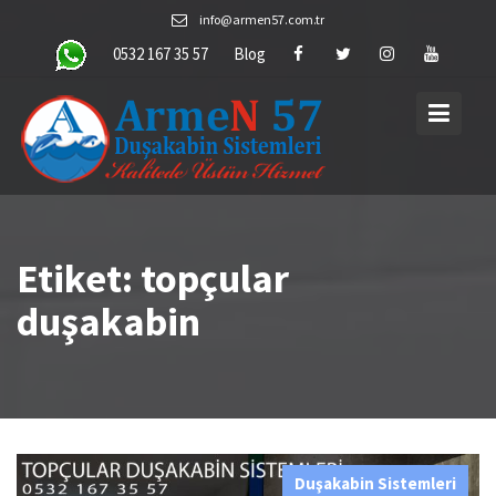
Skip
info@armen57.com.tr
to
0532 167 35 57
Blog
content
Etiket:
topçular
duşakabin
Duşakabin Sistemleri