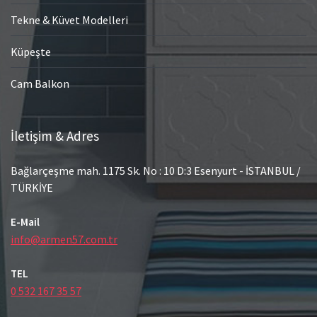
Tekne & Küvet Modelleri
Küpeşte
Cam Balkon
İletişim & Adres
Bağlarçeşme mah. 1175 Sk. No : 10 D:3 Esenyurt - İSTANBUL /
TÜRKİYE
E-Mail
info@armen57.com.tr
TEL
0 532 167 35 57