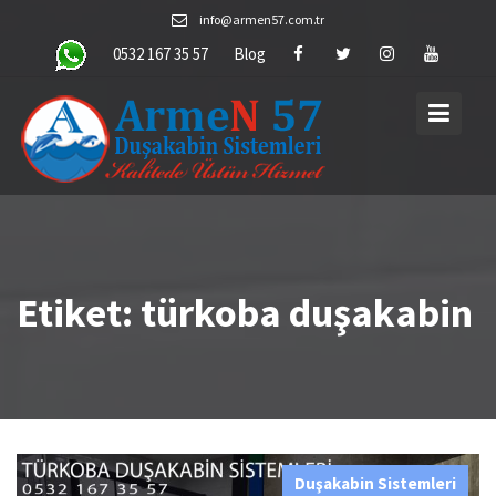
Skip
info@armen57.com.tr
to
0532 167 35 57
Blog
content
Etiket:
türkoba duşakabin
Duşakabin Sistemleri