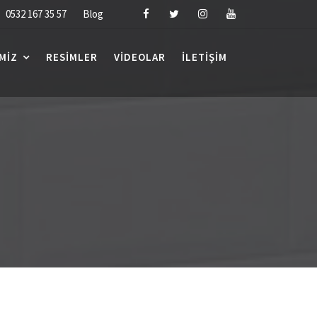
0532 167 35 57
Blog
MIZ
RESIMLER
VIDEOLAR
İLETIŞIM