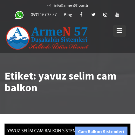
Skip
info@armen57.com.tr
to
0532 167 35 57
Blog
content
Etiket:
yavuz selim cam
balkon
Cam Balkon Sistemleri