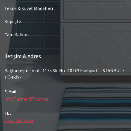
Tekne & Küvet Modelleri
Küpeşte
Cam Balkon
İletişim & Adres
Bağlarçeşme mah. 1175 Sk. No : 10 D:3 Esenyurt - İSTANBUL /
TÜRKİYE
E-Mail
info@armen57.com.tr
TEL
0 532 167 35 57