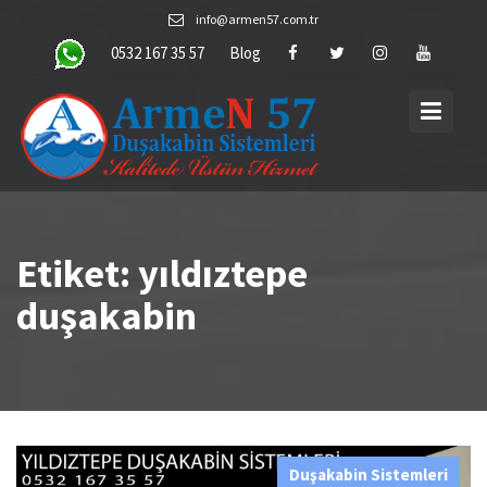
Skip
info@armen57.com.tr
to
0532 167 35 57
Blog
content
Etiket:
yıldıztepe
duşakabin
Duşakabin Sistemleri