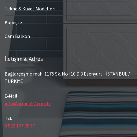
Tekne & Küvet Modelleri
Küpeşte
Cam Balkon
İletişim & Adres
Bağlarçeşme mah. 1175 Sk. No : 10 D:3 Esenyurt - İSTANBUL /
TÜRKİYE
E-Mail
info@armen57.com.tr
TEL
0 532 167 35 57