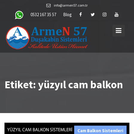
Skip
info@armen57.com.tr
to
0532 167 35 57
Blog
content
Etiket:
yüzyıl cam balkon
Cam Balkon Sistemleri