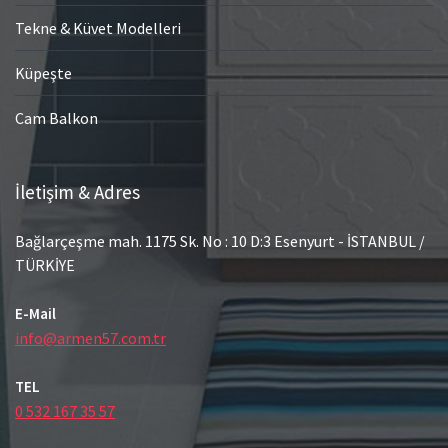
Tekne & Küvet Modelleri
Küpeşte
Cam Balkon
İletişim & Adres
Bağlarçeşme mah. 1175 Sk. No : 10 D:3 Esenyurt - İSTANBUL /
TÜRKİYE
E-Mail
info@armen57.com.tr
TEL
0 532 167 35 57