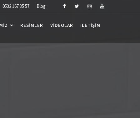
0532 167 35 57
Blog
MIZ
RESIMLER
VIDEOLAR
İLETIŞIM