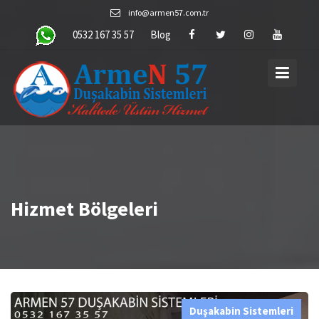
Skip
info@armen57.com.tr
to
0532 167 35 57
Blog
content
Hizmet Bölgeleri
Duşakabin Sistemleri