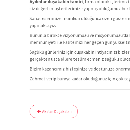
Aydınlar duşakabin tamiri
, firma olarak işlerimi
s
iz değerli müşterilerimize yapmış olduğumuz her bi
Sanat eserimize mümkün olduğunca özen göstermekteyi
yapmaktayız.
Bununla birlikte vizyonumuzu ve misyonumuzu’da b
memnuniyeti ile kalitemizi her geçen gün yükselt
Sağlıklı günleriniz için duşakabin ihtiyacınızı bizl
gerçekten usta ellere teslim etmeniz sağlıklı olaca
Bizim kazancımız bizi eşinize ve dostunuza önerm
Zahmet verip buraya kadar okuduğunuz için çok teş
Yazı
Akalan Duşakabin
gezinmesi