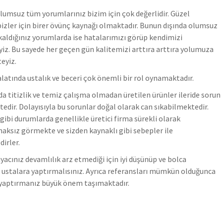
lumsuz tüm yorumlarınız bizim için çok değerlidir. Güzel
izler için birer övünç kaynağı olmaktadır. Bunun dışında olumsuz
kaldığınız yorumlarda ise hatalarımızı görüp kendimizi
yiz.
Bu sayede her geçen gün kalitemizi arttıra arttıra yolumuza
eyiz.
atında ustalık ve beceri çok önemli bir rol oynamaktadır.
da titizlik ve temiz çalışma olmadan üretilen ürünler ileride sorun
edir. Dolayısıyla bu sorunlar doğal olarak can sıkabilmektedir.
 gibi durumlarda genellikle üretici firma sürekli olarak
haksız görmekte ve sizden kaynaklı gibi sebepler ile
irler.
yacınız devamlılık arz etmediği için iyi düşünüp ve bolca
li ustalara yaptırmalısınız. Ayrıca referansları mümkün olduğunca
 yaptırmanız büyük önem taşımaktadır.