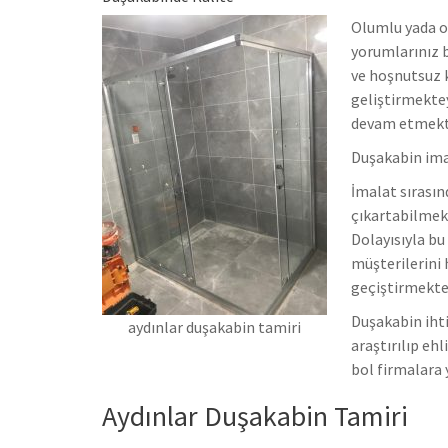
Olumlu yada o
yorumlarınız b
ve hoşnutsuz 
geliştirmekte
devam etmekt
Duşakabin imal
İmalat sırasın
çıkartabilmekt
Dolayısıyla bu
müşterilerini 
geçiştirmekted
Duşakabin ihti
aydınlar duşakabin tamiri
araştırılıp eh
bol firmalara
Aydınlar Duşakabin Tamiri