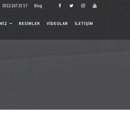
0532 167 35 57
Blog
MIZ
RESIMLER
VIDEOLAR
İLETIŞIM