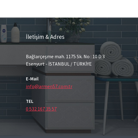
İletişim & Adres
Bağlarçeşme mah. 1175 Sk. No : 10 D:3
Esenyurt - İSTANBUL / TÜRKİYE
E-Mail
info@armen57.com.tr
TEL
0 532 167 35 57