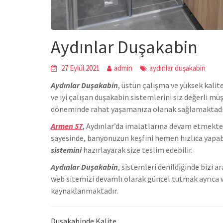
Aydınlar Duşakabin
27 Eylül 2021
admin
aydınlar duşakabin
Aydınlar Duşakabin
,
üstün çalışma ve yüksek kalit
ve iyi çalışan duşakabin sistemlerini siz değerli m
döneminde rahat yaşamanıza olanak sağlamaktadı
Armen 57
, Aydınlar’da
imalatlarına devam etmekted
sayesinde, banyonuzun keşfini hemen hızlıca yapab
sistemini
hazırlayarak size teslim edebilir.
Aydınlar Duşakabin
, sistemleri denildiğinde bizi 
we
b sitemizi devamlı olarak güncel tutmak ayrıca 
kaynaklanmaktadır.
Duşakabinde Kalite