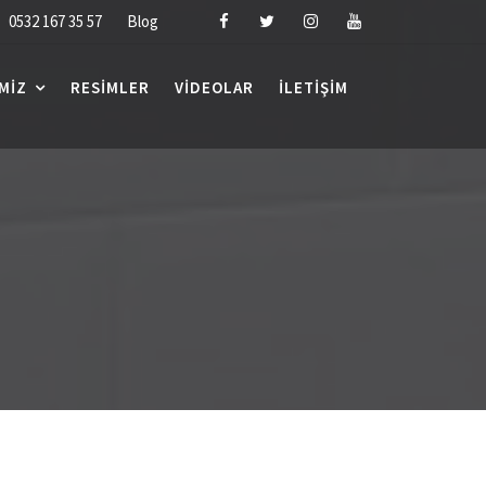
0532 167 35 57
Blog
MIZ
RESIMLER
VIDEOLAR
İLETIŞIM