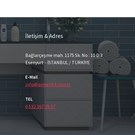
İletişim & Adres
Bağlarçeşme mah. 1175 Sk. No : 10 D:3
Esenyurt - İSTANBUL / TÜRKİYE
E-Mail
info@armen57.com.tr
TEL
0 532 167 35 57