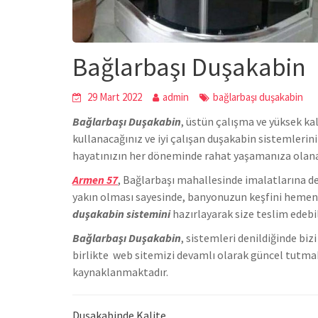
Bağlarbaşı Duşakabin
29 Mart 2022
admin
bağlarbaşı duşakabin
Bağlarbaşı Duşakabin
,
üstün çalışma ve yüksek ka
kullanacağınız ve iyi çalışan duşakabin sistemlerin
hayatınızın her döneminde rahat yaşamanıza olan
Armen 57
, Bağlarbaşı mahallesinde
imalatlarına d
yakın olması sayesinde, banyonuzun keşfini hemen h
duşakabin sistemini
hazırlayarak size teslim edebil
Bağlarbaşı Duşakabin
, sistemleri denildiğinde bi
birlikte we
b sitemizi devamlı olarak güncel tutmak
kaynaklanmaktadır.
Duşakabinde Kalite