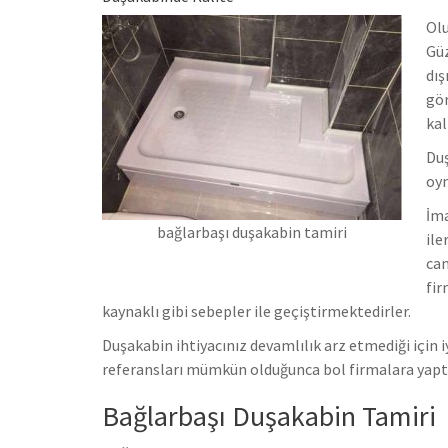
Olu
Güz
dış
gör
kal
Duş
oy
İma
bağlarbaşı duşakabin tamiri
ile
can
fir
kaynaklı gibi sebepler ile geçiştirmektedirler.
Duşakabin ihtiyacınız devamlılık arz etmediği için iy
referansları mümkün olduğunca bol firmalara yap
Bağlarbaşı Duşakabin Tamiri