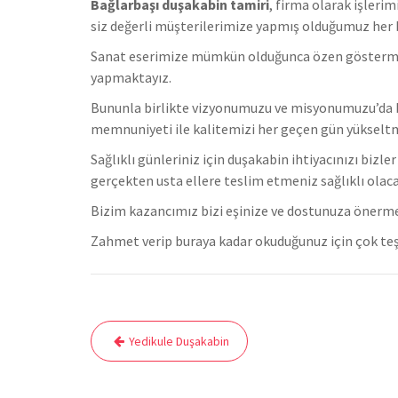
Bağlarbaşı duşakabin tamiri
, firma olarak işleri
s
iz değerli müşterilerimize yapmış olduğumuz her bi
Sanat eserimize mümkün olduğunca özen göstermekteyi
yapmaktayız.
Bununla birlikte vizyonumuzu ve misyonumuzu’da b
memnuniyeti ile kalitemizi her geçen gün yükselt
Sağlıklı günleriniz için duşakabin ihtiyacınızı bizl
gerçekten usta ellere teslim etmeniz sağlıklı olaca
Bizim kazancımız bizi eşinize ve dostunuza önerm
Zahmet verip buraya kadar okuduğunuz için çok teş
Yazı
Yedikule Duşakabin
gezinmesi