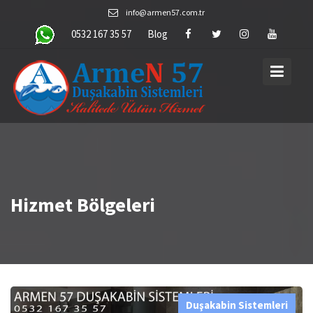
Skip
info@armen57.com.tr
to
0532 167 35 57
Blog
content
Hizmet Bölgeleri
Duşakabin Sistemleri