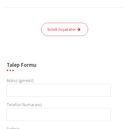
Yazı
İkitelli Duşakabin
gezinmesi
Talep Formu
Adınız (gerekli)
Telefon Numaranız
İletiniz