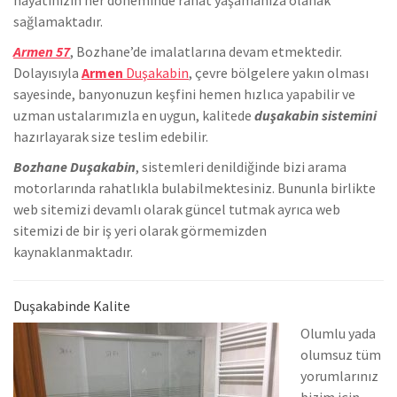
sağlamaktadır.
Armen 57
, Bozhane’de
imalatlarına devam etmektedir.
Dolayısıyla
Armen
Duşakabin
, çevre bölgelere yakın olması
sayesinde, banyonuzun keşfini hemen hızlıca yapabilir ve
uzman ustalarımızla en uygun, kalitede
duşakabin sistemini
hazırlayarak size teslim edebilir.
Bozhane Duşakabin
, sistemleri denildiğinde bizi arama
motorlarında rahatlıkla bulabilmektesiniz. Bununla birlikte
we
b sitemizi devamlı olarak güncel tutmak ayrıca web
sitemizi de bir iş yeri olarak görmemizden
kaynaklanmaktadır.
Duşakabinde Kalite
Olumlu yada
olumsuz tüm
yorumlarınız
bizim için