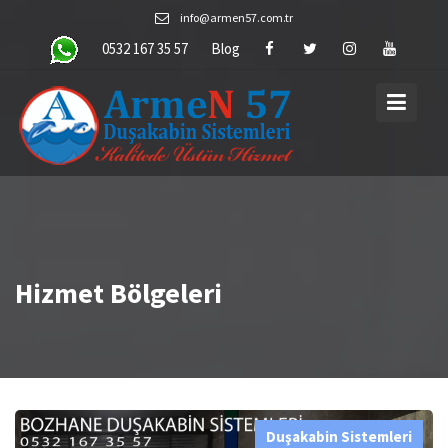
Skip
info@armen57.com.tr
to
0532 167 35 57
Blog
content
Hizmet Bölgeleri
Duşakabin Sistemleri