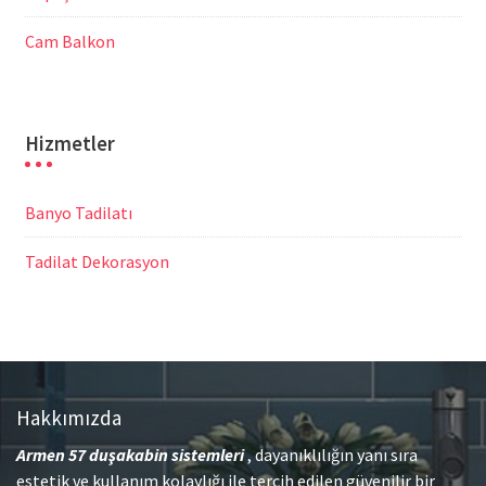
Cam Balkon
Hizmetler
Banyo Tadilatı
Tadilat Dekorasyon
Hakkımızda
Armen 57
duşakabin sistemleri
, dayanıklılığın yanı sıra
estetik ve kullanım kolaylığı ile tercih edilen güvenilir bir