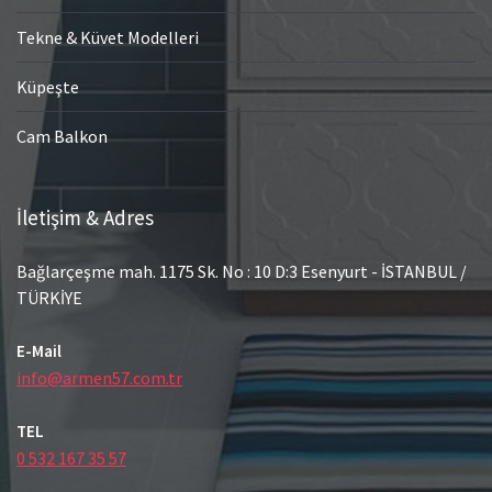
Tekne & Küvet Modelleri
Küpeşte
Cam Balkon
İletişim & Adres
Bağlarçeşme mah. 1175 Sk. No : 10 D:3 Esenyurt - İSTANBUL /
TÜRKİYE
E-Mail
info@armen57.com.tr
TEL
0 532 167 35 57