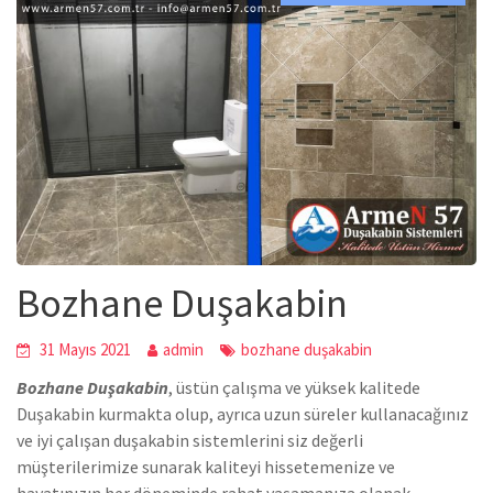
Bozhane Duşakabin
31 Mayıs 2021
admin
bozhane duşakabin
Bozhane Duşakabin
,
üstün çalışma ve yüksek kalitede
Duşakabin
kurmakta olup, ayrıca uzun süreler kullanacağınız
ve iyi çalışan duşakabin sistemlerini siz değerli
müşterilerimize sunarak kaliteyi hissetemenize ve
hayatınızın her döneminde rahat yaşamanıza olanak