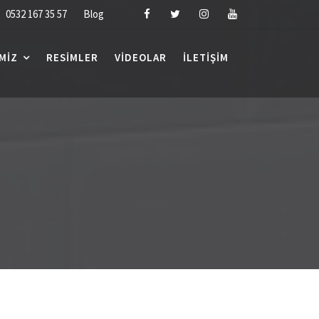
0532 167 35 57
Blog
MIZ
RESIMLER
VIDEOLAR
İLETIŞIM