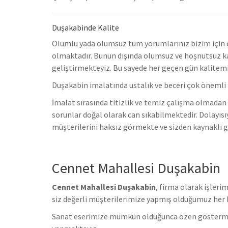
Duşakabinde Kalite
Olumlu yada olumsuz tüm yorumlarınız bizim için ço
olmaktadır. Bunun dışında olumsuz ve hoşnutsuz ka
geliştirmekteyiz.
Bu sayede her geçen gün kalitemi
Duşakabin imalatında ustalık ve beceri çok önemli 
İmalat sırasında titizlik ve temiz çalışma olmadan 
sorunlar doğal olarak can sıkabilmektedir.
Dolayısı
müşterilerini haksız görmekte ve sizden kaynaklı gi
Cennet Mahallesi Duşakabin
Cennet Mahallesi Duşakabin
, firma olarak işler
s
iz değerli müşterilerimize yapmış olduğumuz her bi
Sanat eserimize mümkün olduğunca özen göstermekteyi