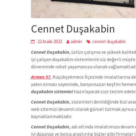
Cennet Duşakabin
22 Aralık 2022
admin
cennet duşakabin
Cennet Duşakabin
,
üstün çalışma ve yüksek kalite
iyi çalışan duşakabin sistemlerini siz değerli müşt
döneminde rahat yaşamanıza olanak sağlamaktadı
Armen 57
, Küçükçekmece İlçesinde
imalatlarına d
yakın olması sayesinde, banyonuzun keşfini hemen h
duşakabin sistemini
hazırlayarak size teslim edebil
Cennet Duşakabin
, sistemleri denildiğinde bizi a
we
b sitemizi devamlı olarak güncel tutmak ayrıca 
kaynaklanmaktadır.
Cennet Duşakabin
, adı altında imalatımıza devam
iyi düşünüp ve bolca araştırılıp bizler gibi firmalar