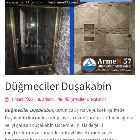
Düğmeciler Duşakabin
1 Mart 2022
admin
düğmeciler duşakabin
Düğmeciler Duşakabin
,
üstün çalışma ve yüksek kalitede
Duşakabin
kurmakta olup, ayrıca uzun süreler kullanacağınız
ve iyi çalışan duşakabin sistemlerini siz değerli
müşterilerimize sunarak kaliteyi hissetemenize ve
hayatınızın her döneminde rahat yaşamanıza olanak