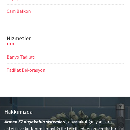
Cam Balkon
Hizmetler
Banyo Tadilatı
Tadilat Dekorasyon
Hakkımızda
Armen 57
duşakabin sistemleri
, dayanıklılığın yanı sıra
estetik ve kullanım kolaylığı ile tercih edilen güvenilir bir