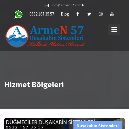
Skip
info@armen57.com.tr
to
0532 167 35 57
Blog
content
Hizmet Bölgeleri
Duşakabin Sistemleri