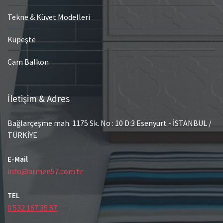
Tekne & Küvet Modelleri
Küpeşte
Cam Balkon
İletişim & Adres
Bağlarçeşme mah. 1175 Sk. No : 10 D:3 Esenyurt - İSTANBUL /
TÜRKİYE
E-Mail
info@armen57.com.tr
TEL
0 532 167 35 57