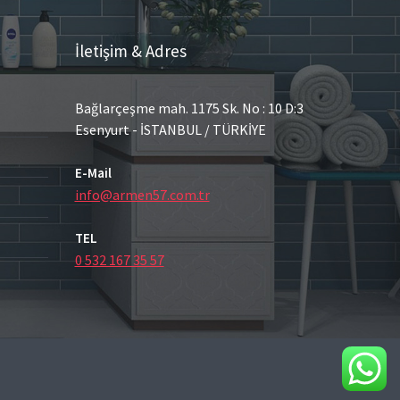
İletişim & Adres
Bağlarçeşme mah. 1175 Sk. No : 10 D:3
Esenyurt - İSTANBUL / TÜRKİYE
E-Mail
info@armen57.com.tr
TEL
0 532 167 35 57