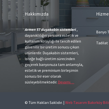
Hakkımızda
Hizme
Armen 57
duşakabin sistemleri
,
Banyo T
dayanıklılığın yanı sıra estetik ve
kullanım kolaylığı ile tercih edilen
Tadilat
güvenilir bir üretim sonucu çıkan
ürünlerdir. Duşakabin sistemleri,
isteğe bağlı üretim sürecinden
geçerek banyonuza tam anlamıyla,
estetik ve preminium birleşimin
sonucu bir eser olarak
süsleyebilmektedir.
Devamı…
© Tüm Hakları Saklıdır.
|
Web Tasarım Bakırköy Bil