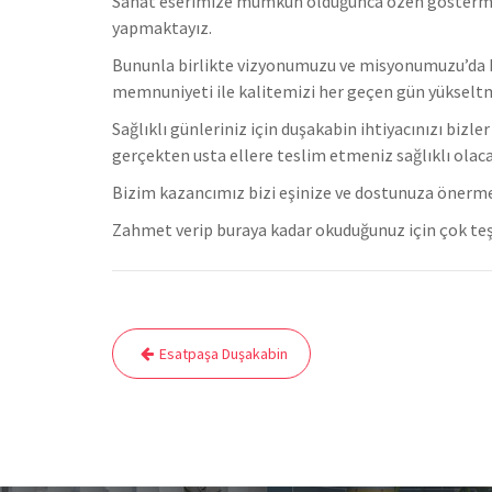
Sanat eserimize mümkün olduğunca özen göstermekteyi
yapmaktayız.
Bununla birlikte vizyonumuzu ve misyonumuzu’da b
memnuniyeti ile kalitemizi her geçen gün yükselt
Sağlıklı günleriniz için duşakabin ihtiyacınızı bizl
gerçekten usta ellere teslim etmeniz sağlıklı olaca
Bizim kazancımız bizi eşinize ve dostunuza önerm
Zahmet verip buraya kadar okuduğunuz için çok teş
Yazı
Esatpaşa Duşakabin
gezinmesi