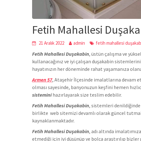
Fetih Mahallesi Duşaka
21 Aralık 2022
admin
fetih mahallesi duşakab
Fetih Mahallesi Duşakabin
,
üstün çalışma ve yükse
kullanacağınız ve iyi çalışan duşakabin sistemlerin
hayatınızın her döneminde rahat yaşamanıza olan
Armen 57
, Ataşehir İlçesinde
imalatlarına devam et
olması sayesinde, banyonuzun keşfini hemen hızlıc
sistemini
hazırlayarak size teslim edebilir.
Fetih Mahallesi Duşakabin
, sistemleri denildiğind
birlikte we
b sitemizi devamlı olarak güncel tutmak
kaynaklanmaktadır.
Fetih Mahallesi Duşakabin
, adı altında imalatımı
etmediği için iyi düşünüp ve bolca araştırılıp bizler