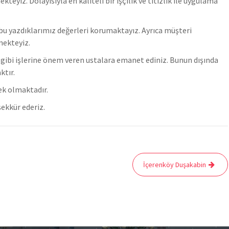
z. Dolayısıyla en kaliteli bir işçilik ve titizlik ile uygulama
u yazdıklarımız değerleri korumaktayız. Ayrıca müşteri
mekteyiz.
er gibi işlerine önem veren ustalara emanet ediniz. Bunun dışında
ktır.
ek olmaktadır.
ekkür ederiz.
İçerenköy Duşakabin