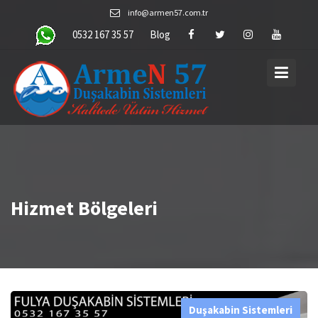
Skip
info@armen57.com.tr
to
0532 167 35 57
Blog
content
Hizmet Bölgeleri
Duşakabin Sistemleri