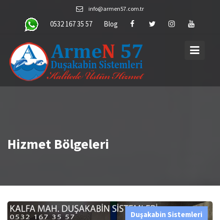
Skip
info@armen57.com.tr
to
0532 167 35 57
Blog
content
Hizmet Bölgeleri
Duşakabin Sistemleri